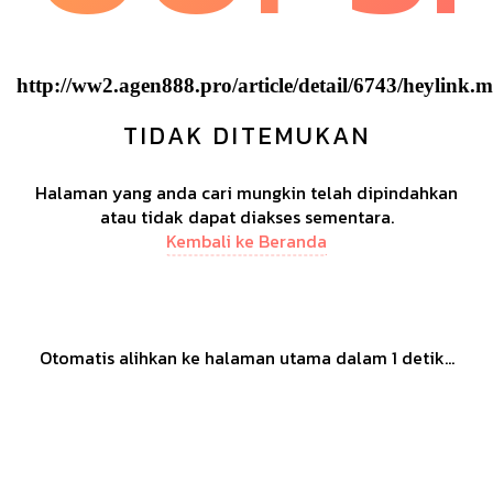
http://ww2.agen888.pro/article/detail/6743/heylink.
TIDAK DITEMUKAN
Halaman yang anda cari mungkin telah dipindahkan
atau tidak dapat diakses sementara.
Kembali ke Beranda
Otomatis alihkan ke halaman utama dalam
1
detik...