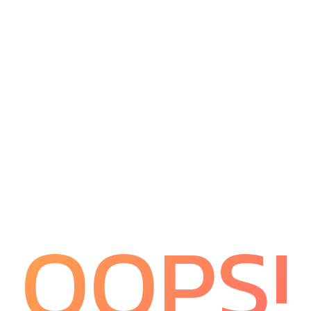
OOPS!