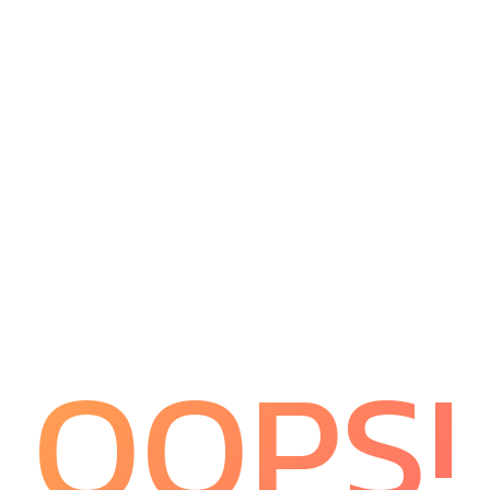
OOPS!