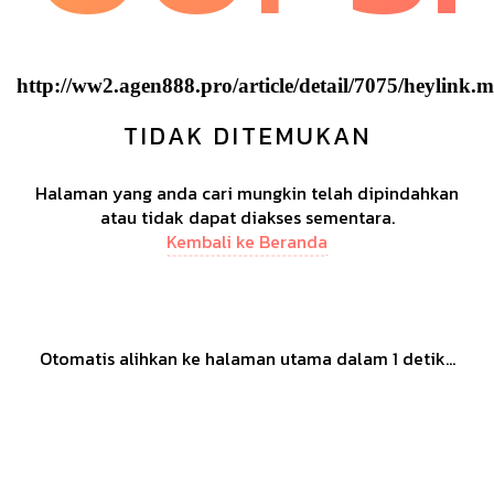
http://ww2.agen888.pro/article/detail/7075/heylink.
TIDAK DITEMUKAN
Halaman yang anda cari mungkin telah dipindahkan
atau tidak dapat diakses sementara.
Kembali ke Beranda
Otomatis alihkan ke halaman utama dalam
1
detik...