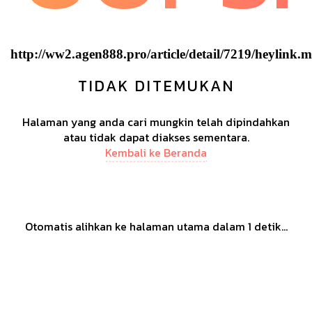
http://ww2.agen888.pro/article/detail/7219/heylink.
TIDAK DITEMUKAN
Halaman yang anda cari mungkin telah dipindahkan
atau tidak dapat diakses sementara.
Kembali ke Beranda
Otomatis alihkan ke halaman utama dalam
1
detik...