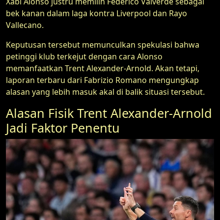
Xabi Alonso justru memilih Federico Valverde sebagai
bek kanan dalam laga kontra Liverpool dan Rayo
Vallecano.
Keputusan tersebut memunculkan spekulasi bahwa
petinggi klub terkejut dengan cara Alonso
memanfaatkan Trent Alexander-Arnold. Akan tetapi,
laporan terbaru dari Fabrizio Romano mengungkap
alasan yang lebih masuk akal di balik situasi tersebut.
Alasan Fisik Trent Alexander-Arnold
Jadi Faktor Penentu