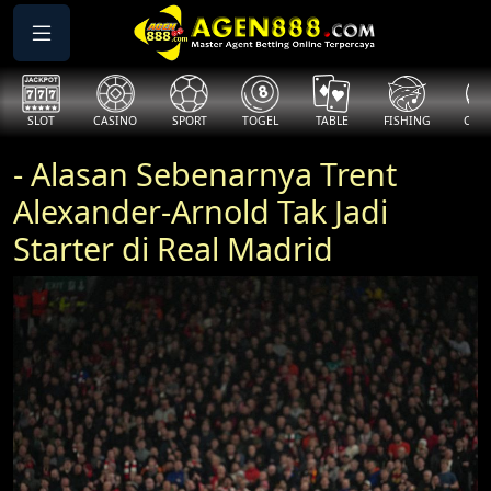
SLOT
CASINO
SPORT
TOGEL
TABLE
FISHING
COCK
- Alasan Sebenarnya Trent
Alexander-Arnold Tak Jadi
Starter di Real Madrid