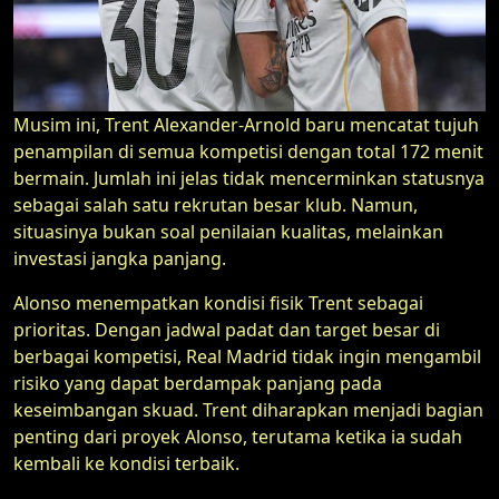
Musim ini, Trent Alexander-Arnold baru mencatat tujuh
penampilan di semua kompetisi dengan total 172 menit
bermain. Jumlah ini jelas tidak mencerminkan statusnya
sebagai salah satu rekrutan besar klub. Namun,
situasinya bukan soal penilaian kualitas, melainkan
investasi jangka panjang.
Alonso menempatkan kondisi fisik Trent sebagai
prioritas. Dengan jadwal padat dan target besar di
berbagai kompetisi, Real Madrid tidak ingin mengambil
risiko yang dapat berdampak panjang pada
keseimbangan skuad. Trent diharapkan menjadi bagian
penting dari proyek Alonso, terutama ketika ia sudah
kembali ke kondisi terbaik.