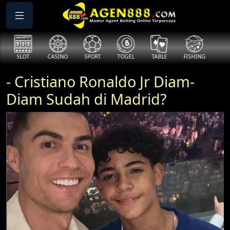
SLOT
CASINO
SPORT
TOGEL
TABLE
FISHING
COCK
- Cristiano Ronaldo Jr Diam-
Diam Sudah di Madrid?