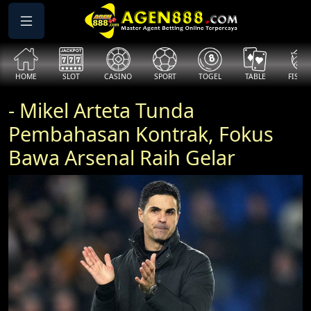
ME
SLOT
CASINO
SPORT
TOGEL
TABLE
FISHING
- Mikel Arteta Tunda
Pembahasan Kontrak, Fokus
Bawa Arsenal Raih Gelar