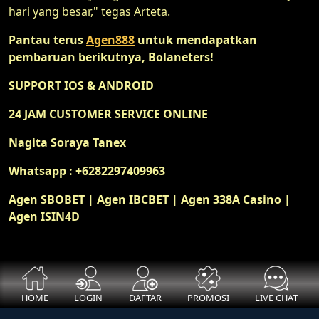
hari yang besar," tegas Arteta.
Pantau terus
Agen888
untuk mendapatkan
pembaruan berikutnya, Bolaneters!
SUPPORT IOS & ANDROID
24 JAM CUSTOMER SERVICE ONLINE
Nagita Soraya Tanex
Whatsapp : +6282297409963
Agen SBOBET | Agen IBCBET | Agen 338A Casino |
Agen ISIN4D
HOME
LOGIN
DAFTAR
PROMOSI
LIVE CHAT