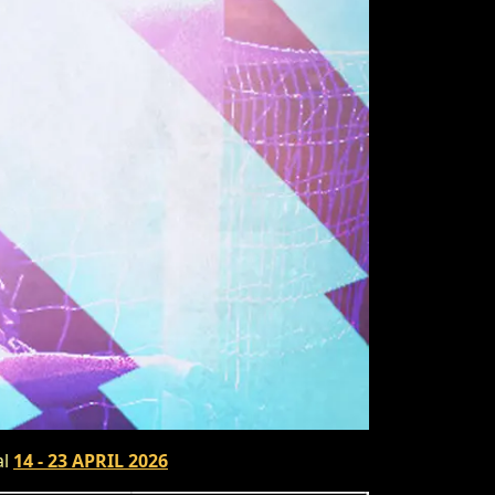
al
14 - 23 APRIL 2026