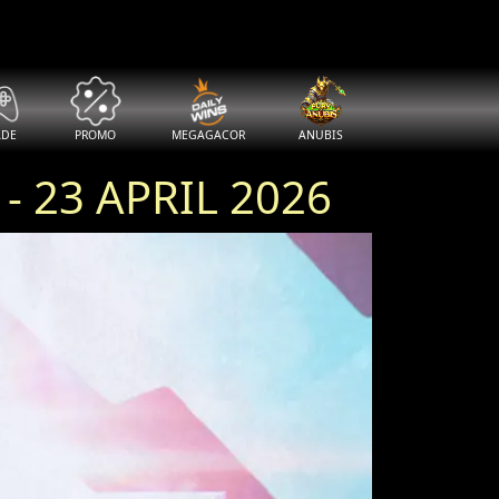
ADE
PROMO
MEGAGACOR
ANUBIS
- 23 APRIL 2026