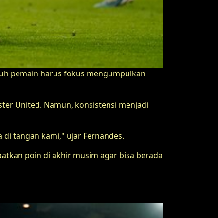
uruh pemain harus fokus mengumpulkan
ter United. Namun, konsistensi menjadi
 di tangan kami," ujar Fernandes.
atkan poin di akhir musim agar bisa berada