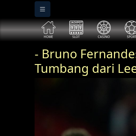
HOME
SLOT
CASINO
SPOR
- Bruno Fernande
Tumbang dari Le