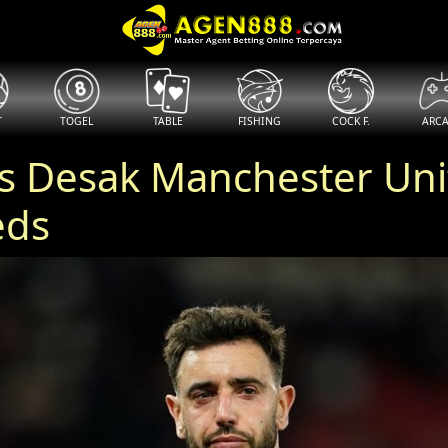
T
TOGEL
TABLE
FISHING
COCK F.
ARC
s Desak Manchester Uni
eds