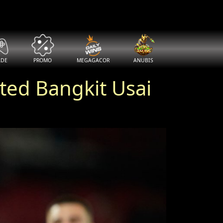
ADE
PROMO
MEGAGACOR
ANUBIS
ted Bangkit Usai