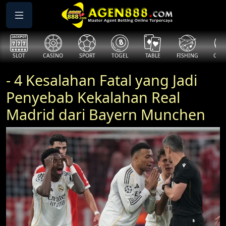
SLOT
CASINO
SPORT
TOGEL
TABLE
FISHING
COCK
- 4 Kesalahan Fatal yang Jadi
Penyebab Kekalahan Real
Madrid dari Bayern Munchen