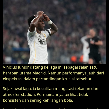
Vinicius Junior datang ke laga ini sebagai salah satu
harapan utama Madrid. Namun performanya jauh dari
ekspektasi dalam pertandingan krusial tersebut.
Sejak awal laga, ia kesulitan mengatasi tekanan dan
atmosfer stadion. Permainannya terlihat tidak
konsisten dan sering kehilangan bola.