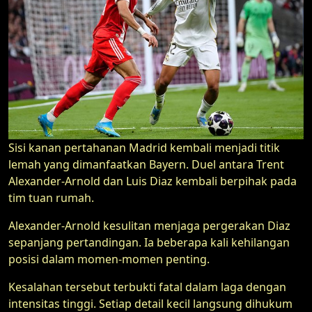
Sisi kanan pertahanan Madrid kembali menjadi titik
lemah yang dimanfaatkan Bayern. Duel antara Trent
Alexander-Arnold dan Luis Diaz kembali berpihak pada
tim tuan rumah.
Alexander-Arnold kesulitan menjaga pergerakan Diaz
sepanjang pertandingan. Ia beberapa kali kehilangan
posisi dalam momen-momen penting.
Kesalahan tersebut terbukti fatal dalam laga dengan
intensitas tinggi. Setiap detail kecil langsung dihukum