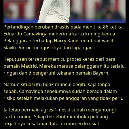
Pertandingan berubah drastis pada menit ke-86 ketika
Eduardo Camavinga menerima kartu kuning kedua.
Pelanggaran terhadap Harry Kane membuat wasit
Slavko Vincic mengusirnya dari lapangan.
Keputusan tersebut memicu protes keras dari para
pemain Madrid. Mereka merasa pelanggaran itu terlalu
ringan dan dipengaruhi tekanan pemain Bayern.
Namun situasi itu tidak muncul begitu saja tanpa
sebab. Camavinga sebelumnya sudah berada dalam
risiko setelah melakukan pelanggaran yang tidak perlu.
Ia tetap bermain agresif meski sudah mengantongi
kartu kuning. Sikap tersebut membuka peluang
terjadinya kesalahan fatal di momen krusial.