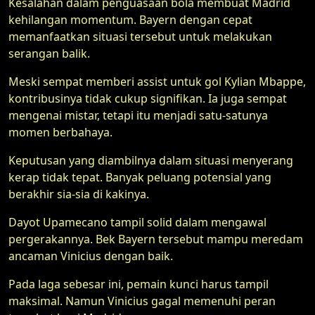
Kesalahan dalam penguasaan bola membuat Madrid
kehilangan momentum. Bayern dengan cepat
memanfaatkan situasi tersebut untuk melakukan
serangan balik.
Meski sempat memberi assist untuk gol Kylian Mbappe,
kontribusinya tidak cukup signifikan. Ia juga sempat
mengenai mistar, tetapi itu menjadi satu-satunya
momen berbahaya.
Keputusan yang diambilnya dalam situasi menyerang
kerap tidak tepat. Banyak peluang potensial yang
berakhir sia-sia di kakinya.
Dayot Upamecano tampil solid dalam mengawal
pergerakannya. Bek Bayern tersebut mampu meredam
ancaman Vinicius dengan baik.
Pada laga sebesar ini, pemain kunci harus tampil
maksimal. Namun Vinicius gagal memenuhi peran