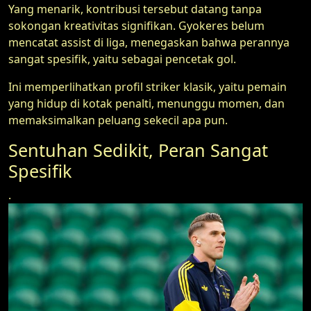
Yang menarik, kontribusi tersebut datang tanpa
sokongan kreativitas signifikan. Gyokeres belum
mencatat assist di liga, menegaskan bahwa perannya
sangat spesifik, yaitu sebagai pencetak gol.
Ini memperlihatkan profil striker klasik, yaitu pemain
yang hidup di kotak penalti, menunggu momen, dan
memaksimalkan peluang sekecil apa pun.
Sentuhan Sedikit, Peran Sangat
Spesifik
.