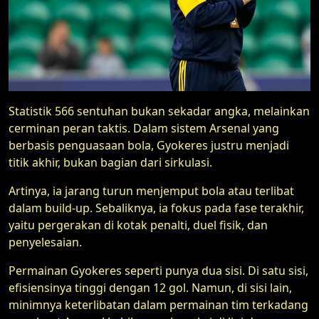
Statistik 566 sentuhan bukan sekadar angka, melainkan
cerminan peran taktis. Dalam sistem Arsenal yang
berbasis penguasaan bola, Gyokeres justru menjadi
titik akhir, bukan bagian dari sirkulasi.
Artinya, ia jarang turun menjemput bola atau terlibat
dalam build-up. Sebaliknya, ia fokus pada fase terakhir,
yaitu pergerakan di kotak penalti, duel fisik, dan
penyelesaian.
Permainan Gyokeres seperti punya dua sisi. Di satu sisi,
efisiensinya tinggi dengan 12 gol. Namun, di sisi lain,
minimnya keterlibatan dalam permainan tim terkadang