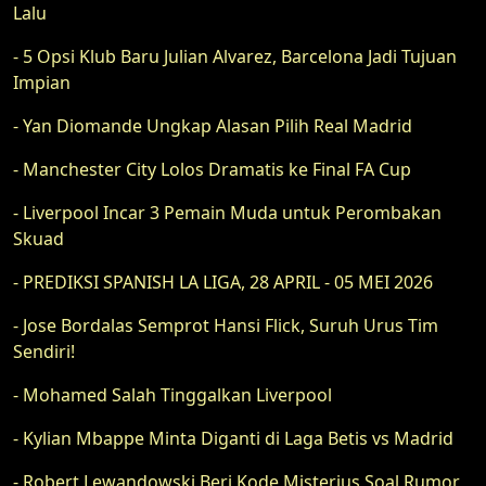
Lalu
- 5 Opsi Klub Baru Julian Alvarez, Barcelona Jadi Tujuan
Impian
- Yan Diomande Ungkap Alasan Pilih Real Madrid
- Manchester City Lolos Dramatis ke Final FA Cup
- Liverpool Incar 3 Pemain Muda untuk Perombakan
Skuad
- PREDIKSI SPANISH LA LIGA, 28 APRIL - 05 MEI 2026
- Jose Bordalas Semprot Hansi Flick, Suruh Urus Tim
Sendiri!
- Mohamed Salah Tinggalkan Liverpool
- Kylian Mbappe Minta Diganti di Laga Betis vs Madrid
- Robert Lewandowski Beri Kode Misterius Soal Rumor