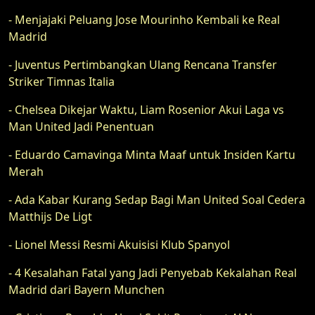
- Menjajaki Peluang Jose Mourinho Kembali ke Real
Madrid
- Juventus Pertimbangkan Ulang Rencana Transfer
Striker Timnas Italia
- Chelsea Dikejar Waktu, Liam Rosenior Akui Laga vs
Man United Jadi Penentuan
- Eduardo Camavinga Minta Maaf untuk Insiden Kartu
Merah
- Ada Kabar Kurang Sedap Bagi Man United Soal Cedera
Matthijs De Ligt
- Lionel Messi Resmi Akuisisi Klub Spanyol
- 4 Kesalahan Fatal yang Jadi Penyebab Kekalahan Real
Madrid dari Bayern Munchen